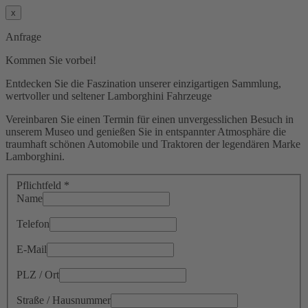
x
Anfrage
Kommen Sie vorbei!
Entdecken Sie die Faszination unserer einzigartigen Sammlung,
wertvoller und seltener Lamborghini Fahrzeuge
Vereinbaren Sie einen Termin für einen unvergesslichen Besuch in
unserem Museo und genießen Sie in entspannter Atmosphäre die
traumhaft schönen Automobile und Traktoren der legendären Marke
Lamborghini.
Pflichtfeld *
Name
Telefon
E-Mail
PLZ / Ort
Straße / Hausnummer