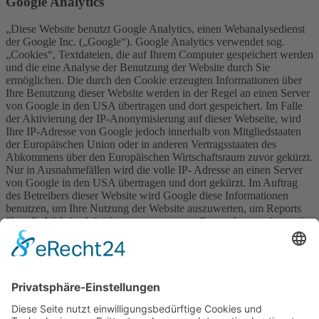
Google Analytics
„Diese Website benutzt Google Analytics, einen Webanalysedienst
der Google Inc. („Google“). Google Analytics verwendet sog.
„Cookies“, Textdateien, die auf Ihrem Computer gespeichert werden
und die eine Analyse der Benutzung der Website durch Sie
ermöglichen. Die durch den Cookie erzeugten Informationen über
Ihre Benutzung dieser Website werden in der Regel an einen Server
von Google in den USA übertragen und dort gespeichert. Im Falle
der Aktivierung der IP-Anonymisierung auf dieser Webseite, wird
Ihre IP-Adresse von Google jedoch innerhalb von Mitgliedstaaten
der Europäischen Union oder in anderen Vertragsstaaten des
Abkommens über den Europäischen Wirtschaftsraum zuvor gekürzt.
Nur in Ausnahmefällen wird die volle IP- Adresse an einen Server
von Google in den USA übertragen und dort gekürzt. Im Auftrag
des Betreibers dieser Website wird Google diese Informationen
benutzen, um Ihre Nutzung der Website auszuwerten, um Reports
über die Websiteaktivitäten zusammenzustellen und um weitere mit
der Websitenutzung und der Internetnutzung verbundene
Dienstleistungen gegenüber dem Websitebetreiber zu erbringenDie
im Rahmen von Google Analytics von Ihrem Browser übermittelte
IP-Adresse wird nicht mit anderen Daten von Google
zusammengeführt. Sie können die Speicherung der Cookies durch
eine entsprechende Einstellung Ihrer Browser-Software verhindern;
wir weisen Sie jedoch darauf hin, dass Sie in diesem Fall