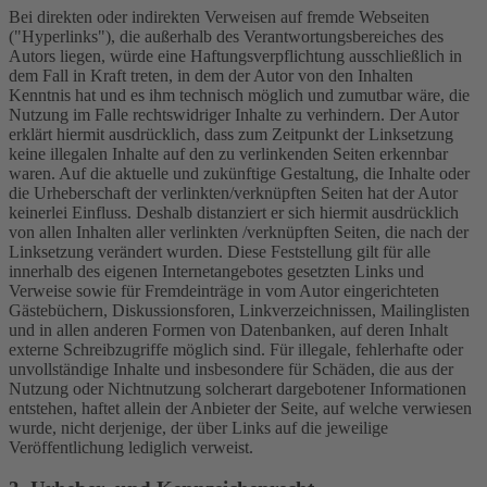
Bei direkten oder indirekten Verweisen auf fremde Webseiten
("Hyperlinks"), die außerhalb des Verantwortungsbereiches des
Autors liegen, würde eine Haftungsverpflichtung ausschließlich in
dem Fall in Kraft treten, in dem der Autor von den Inhalten
Kenntnis hat und es ihm technisch möglich und zumutbar wäre, die
Nutzung im Falle rechtswidriger Inhalte zu verhindern. Der Autor
erklärt hiermit ausdrücklich, dass zum Zeitpunkt der Linksetzung
keine illegalen Inhalte auf den zu verlinkenden Seiten erkennbar
waren. Auf die aktuelle und zukünftige Gestaltung, die Inhalte oder
die Urheberschaft der verlinkten/verknüpften Seiten hat der Autor
keinerlei Einfluss. Deshalb distanziert er sich hiermit ausdrücklich
von allen Inhalten aller verlinkten /verknüpften Seiten, die nach der
Linksetzung verändert wurden. Diese Feststellung gilt für alle
innerhalb des eigenen Internetangebotes gesetzten Links und
Verweise sowie für Fremdeinträge in vom Autor eingerichteten
Gästebüchern, Diskussionsforen, Linkverzeichnissen, Mailinglisten
und in allen anderen Formen von Datenbanken, auf deren Inhalt
externe Schreibzugriffe möglich sind. Für illegale, fehlerhafte oder
unvollständige Inhalte und insbesondere für Schäden, die aus der
Nutzung oder Nichtnutzung solcherart dargebotener Informationen
entstehen, haftet allein der Anbieter der Seite, auf welche verwiesen
wurde, nicht derjenige, der über Links auf die jeweilige
Veröffentlichung lediglich verweist.