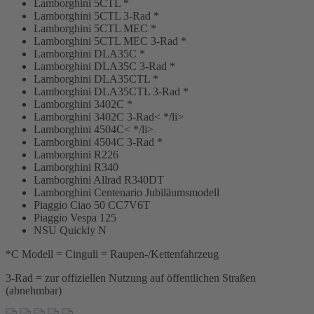
Lamborghini 5CTL *
Lamborghini 5CTL 3-Rad *
Lamborghini 5CTL MEC *
Lamborghini 5CTL MEC 3-Rad *
Lamborghini DLA35C *
Lamborghini DLA35C 3-Rad *
Lamborghini DLA35CTL *
Lamborghini DLA35CTL 3-Rad *
Lamborghini 3402C *
Lamborghini 3402C 3-Rad< */li>
Lamborghini 4504C< */li>
Lamborghini 4504C 3-Rad *
Lamborghini R226
Lamborghini R340
Lamborghini Allrad R340DT
Lamborghini Centenario Jubiläumsmodell
Piaggio Ciao 50 CC7V6T
Piaggio Vespa 125
NSU Quickly N
*C Modell = Cinguli = Raupen-/Kettenfahrzeug
3-Rad = zur offiziellen Nutzung auf öffentlichen Straßen
(abnehmbar)